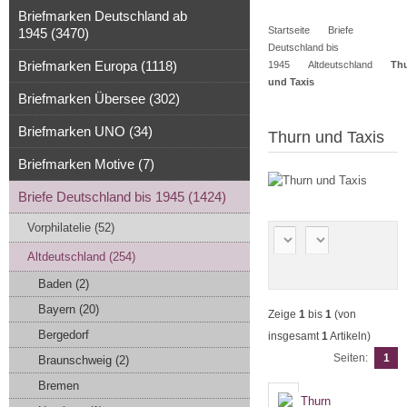
Warenkorb
0
Briefmarken Deutschland ab
Startseite
Briefe
1945 (3470)
Artikel
Deutschland bis
Briefmarken Europa (1118)
1945
Altdeutschland
Th
und Taxis
Briefmarken Übersee (302)
Briefmarken UNO (34)
Thurn und Taxis
Briefmarken Motive (7)
Briefe Deutschland bis 1945 (1424)
Vorphilatelie (52)
Altdeutschland (254)
Baden (2)
Bayern (20)
Zeige
1
bis
1
(von
Bergedorf
insgesamt
1
Artikeln)
Seiten:
1
Braunschweig (2)
Bremen