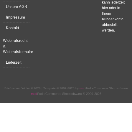
kann jederzeit
Unsere AGB
hier oder in
Ihrem
Impressum
Kundenkonto
abbestellt
Kontakt
werden.
Widerrufsrecht
&
Widerrufsformular
Lieferzeit
Briefmarken Wittler © 2026 | Template © 2009-2026 by
mod
ified eCommerce Shopsoftware
mod
ified eCommerce Shopsoftware © 2009-2026