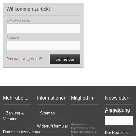
Willkommen zurück!
E-Mail-Adresse:
Passwort:
Passwort vergessen?
Anmelden
Mehr über...
Informationen
Mitglied im:
Newsletter-
Anmeldung
E-Mail-Adresse:
Zahlung &
Sitemap
Versand
Allgemeiner
Widerrufsformular
Postwertzeichen-
Datenschutzerklärung
Händlerverband e.
Der Newsletter
V.