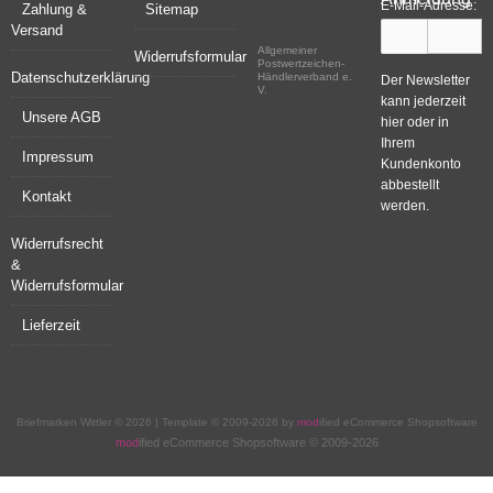
E-Mail-Adresse:
Zahlung &
Sitemap
Versand
Allgemeiner
Widerrufsformular
Postwertzeichen-
Datenschutzerklärung
Händlerverband e.
Der Newsletter
V.
kann jederzeit
Unsere AGB
hier oder in
Ihrem
Impressum
Kundenkonto
abbestellt
Kontakt
werden.
Widerrufsrecht
&
Widerrufsformular
Lieferzeit
Briefmarken Wittler © 2026 | Template © 2009-2026 by
mod
ified eCommerce Shopsoftware
mod
ified eCommerce Shopsoftware © 2009-2026