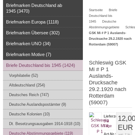
Warenkorb
0
Briefmarken Deutschland ab
Startseite
Briefe
1945 (3470)
Artikel
Deutschland bis
Briefmarken Europa (1118)
1945
Deutsche
Abstimmungsgebiete
Schle
Briefmarken Übersee (302)
GSK Mi # P 1 Auslands-
Drucksache 29.2.1920 nach
Briefmarken UNO (34)
Rotterdam (59007)
Briefmarken Motive (7)
Schleswig GSK
Briefe Deutschland bis 1945 (1424)
Mi # P 1
Auslands-
Vorphilatelie (52)
Drucksache
Altdeutschland (254)
29.2.1920 nach
Deutsches Reich (747)
Rotterdam
(59007)
Deutsche Auslandspostämter (9)
Deutsche Kolonien (10)
Lieferzeit:
12,0
3-4
Dt. Besetzungsausgaben 1914-1918 (10)
EUR
Tage
Deutsche Abstimmungsgebiete (119)
Art.Nr.:
inkl. 7 %