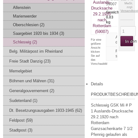
MwSt.
59007
Allenstein
zzgl.
Versandkos
Gewicht:
Marienwerder
0.03
kg
Oberschlesien (2)
Saargebiet 1920 bis 1934 (3)
Artikeldatenbl
Für eine
In de
Schleswig (2)
drucken
größere
Ansicht
Belg. Militärpost im Rheinland
Rezension
klicken
schreiben
Sie auf
das
Freie Stadt Danzig (23)
Vorschaubild
Memelgebiet
Böhmen und Mähren (31)
Details
Generalgouvernement (2)
PRODUKTBESCHREIBU
Sudetenland (1)
Schleswig GSK Mi # P
Dt. Besetzungsausgaben 1933-1945 (62)
1 Auslands-Drucksache
29.2.1920 nach
Feldpost (59)
Rotterdam
Ganzsachenkarte 7 1/2
Stadtpost (3)
Pfennig gelaufen als