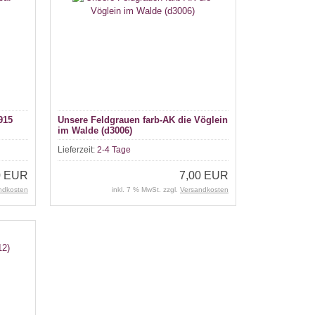
915
Unsere Feldgrauen farb-AK die Vöglein
im Walde (d3006)
Lieferzeit:
2-4 Tage
0 EUR
7,00 EUR
ndkosten
inkl. 7 % MwSt. zzgl.
Versandkosten