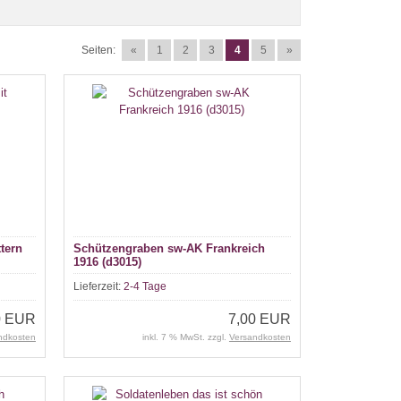
Seiten:
«
1
2
3
4
5
»
tern
Schützengraben sw-AK Frankreich
1916 (d3015)
Lieferzeit:
2-4 Tage
0 EUR
7,00 EUR
ndkosten
inkl. 7 % MwSt. zzgl.
Versandkosten