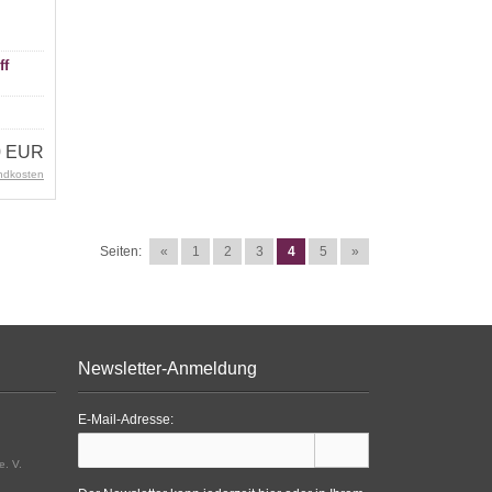
ff
0 EUR
ndkosten
Seiten:
«
1
2
3
4
5
»
Newsletter-Anmeldung
E-Mail-Adresse:
e. V.