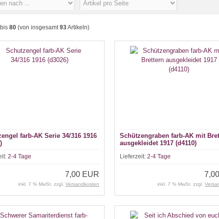
bis
80
(von insgesamt
93
Artikeln)
engel farb-AK Serie 34/316 1916
Schützengraben farb-AK mit Bret
)
ausgekleidet 1917 (d4110)
eit:
2-4 Tage
Lieferzeit:
2-4 Tage
7,00 EUR
7,0
inkl. 7 % MwSt. zzgl.
Versandkosten
inkl. 7 % MwSt. zzgl.
Versa