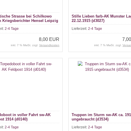
ische Strasse bei Schilkowo
Stille Lieben farb-AK Munster La
k Kriegsberichter Hensel Leipzig
22.12.1915 (d3027)
45160)
eit:
2-4 Tage
Lieferzeit:
2-4 Tage
8,00 EUR
7,0
inkl. 7 % MwSt. zzgl.
Versandkosten
inkl. 7 % MwSt. zzgl.
Versa
oboot in voller Fahrt sw-AK
Truppen im Sturm sw-AK ca. 19
st 1914 (d0140)
ungebraucht (d3534)
eit:
2-4 Tage
Lieferzeit:
2-4 Tage