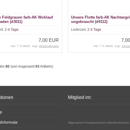
e Feldgrauen farb-AK Wohlauf
Unsere Flotte farb-AK Nachtangri
aden (d3011)
ungebraucht (d4112)
eit:
2-4 Tage
Lieferzeit:
2-4 Tage
7,00 EUR
7,0
inkl. 7 % MwSt. zzgl.
Versandkosten
inkl. 7 % MwSt. zzgl.
Versa
bis
80
(von insgesamt
93
Artikeln)
ationen
Mitglied im:
ap
ufsformular
Allgemeiner Postwertzeichen-Händlerverband 