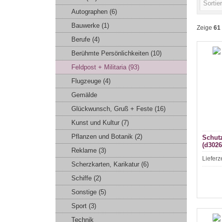
Autographen (6)
Bauwerke (1)
Zeige
61
Berufe (4)
Berühmte Persönlichkeiten (10)
Feldpost + Militaria (93)
Flugzeuge (4)
Gemälde
Glückwunsch, Gruß + Feste (16)
Kunst und Kultur (7)
Pflanzen und Botanik (2)
Schutz
(d3026
Reklame (3)
Lieferz
Scherzkarten, Karikatur (6)
Schiffe (2)
Sonstige (5)
Sport (3)
Technik